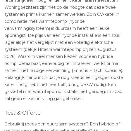
recentelijk een hoog rendement ketel laten neerzetten?
Woningbezitters zijn niet op de hoogte dat deze twee
systemen prima kunnen samenwerken. Zo’n CV-ketel in
combinatie met warmtepomp (hybride
verwarmingssysteem) is duurzaam heeft een leuke
opbrengst. De prijs van een hybride installatie is een stuk
lager als je het vergelijkt met een volledig elektrische
systeem (bekijk Hitachi warmtepomp prijzen augustus
2026). Waarom veel mensen kiezen voor een hybride
pomp: betaalbaar, eenvoudig te installeren, werkt prima
samen met huidige verwarming (En er is Hitachi subsidie).
Belangrijk minpunt is dat je nog steeds een gasgestookte
ketel nodig hebt: het heeft altijd nog de CV nodig. Een
gasketel met warmtepomp is straks niet genoeg. In 2050
zal geen enkel huis nog gas gebruiken.
Test & Offerte
Gebruik jij reeds een duurzaam systeem? Een hybride of
wellicht een volledig elektrische opstelling? Wij zijn