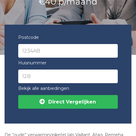
€40 p/maand
Postcode
Huisnummer
Bekijk alle aanbiedingen
Direct Vergelijken
De “oude” verwarmingsketel (als Vaillant, Atag, Remeha,