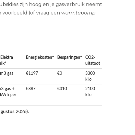
ubsidies zijn hoog en je gasverbruik neemt
n voorbeeld (of vraag een
warmtepomp
 Elektra
Energiekosten*
Besparingen*
CO2-
uik*
uitstoot
 m3 gas
€1197
€0
3300
kilo
3 gas +
€887
€310
2100
 kWh per
kilo
ugustus 2026).