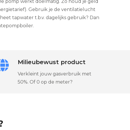
e pomp werkt doelmatig. Zo houd je geld
ergietarief). Gebruik je de ventilatielucht
et tapwater t.b.v. dagelijks gebruik? Dan
tepompboiler.
Milieubewust product
Verkleint jouw gasverbruik met
50%. Of 0 op de meter?
?