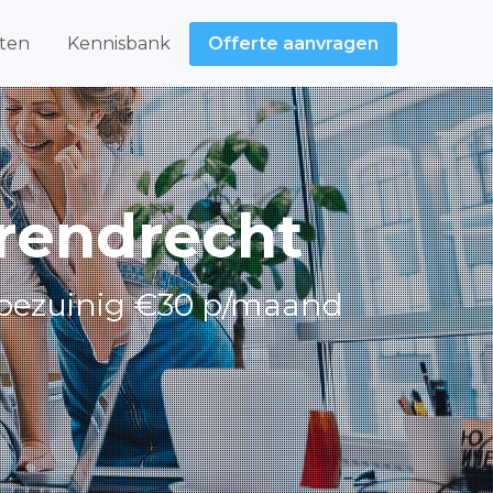
ten
Kennisbank
Offerte aanvragen
rendrecht
 bezuinig €30 p/maand