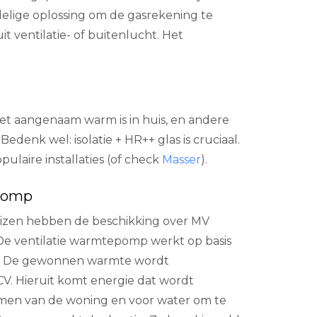
delige oplossing om de gasrekening te
ventilatie- of buitenlucht. Het
het aangenaam warm is in huis, en andere
denk wel: isolatie + HR++ glas is cruciaal.
ulaire installaties (of check
Masser
).
epomp
izen hebben de beschikking over MV
 De ventilatie warmtepomp werkt op basis
elf. De gewonnen warmte wordt
V. Hieruit komt energie dat wordt
men van de woning en voor water om te