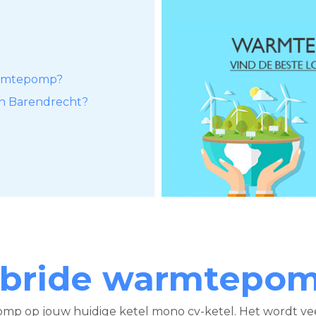
armtepomp?
 in Barendrecht?
ybride warmtepo
 op jouw huidige ketel mono cv-ketel. Het wordt vee