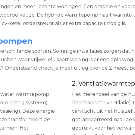
oningen en meer recente woningen. Een simpele en voor
twoorde keuze. De hybride warmtepomp haalt warmte uit 
cv-ketel ondersteunt als er extra capaciteit nodig is.
epompen
erschillende soorten. Sommige installaties zorgen dat 
en. Voor vrijwel elk soort woning is er een oplossing. Be
t? Onderstaand check je meer uitleg over de 2 meest pop
2. Ventilatiewarmt
cht-water warmtepomp
Het merendeel van de hu
irco-achtig systeem)
(mechanische ventilatie).
aaierig). Deze energie
van lucht uit het huis z
eze transformeert de
getransporteerd naar de C
warmen. Het
gebruikt voor het verwar