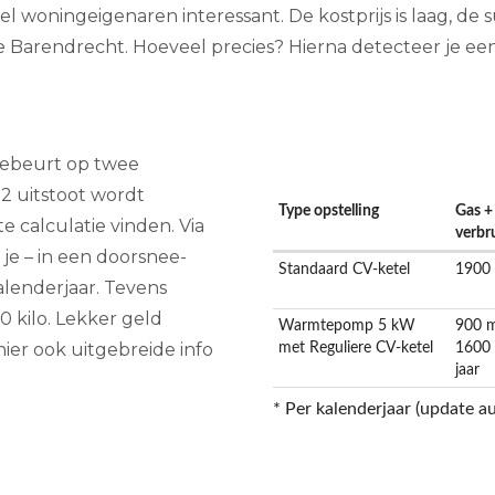
woningeigenaren interessant. De kostprijs is laag, de s
te Barendrecht. Hoeveel precies? Hierna detecteer je ee
ebeurt op twee
-2 uitstoot wordt
Type opstelling
Gas +
 calculatie vinden. Via
verbr
e – in een doorsnee-
Standaard CV-ketel
1900
alenderjaar. Tevens
0 kilo. Lekker geld
Warmtepomp 5 kW
900 m
ier ook uitgebreide info
met Reguliere CV-ketel
1600
jaar
* Per kalenderjaar (update a