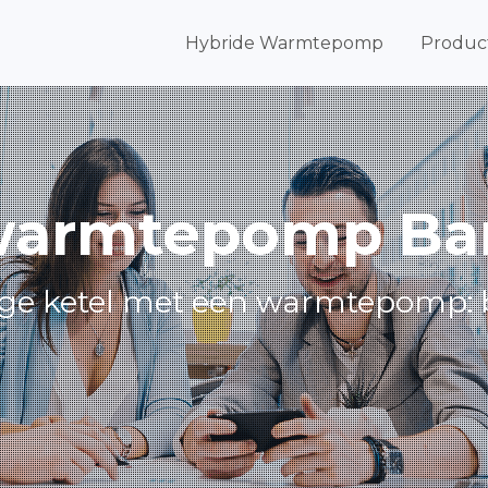
Hybride Warmtepomp
Produc
warmtepomp Ba
ge ketel met een warmtepomp: