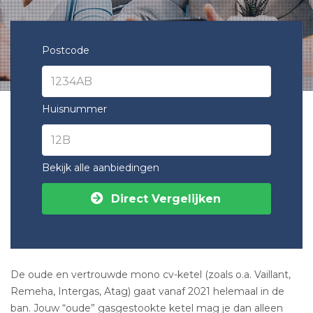
Postcode
Huisnummer
Bekijk alle aanbiedingen
Direct Vergelijken
De oude en vertrouwde mono cv-ketel (zoals o.a. Vaillant,
Remeha, Intergas, Atag) gaat vanaf 2021 helemaal in de
ban. Jouw “oude” gasgestookte ketel mag je dan alleen