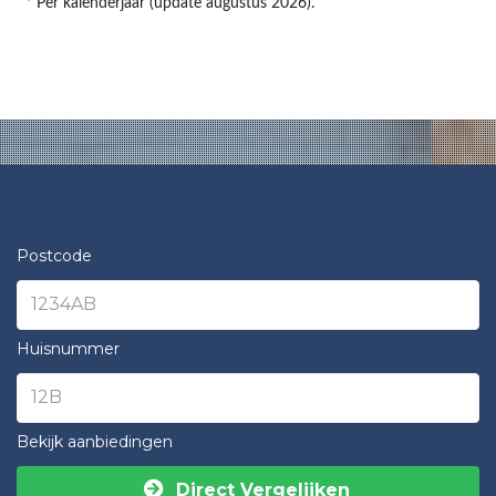
* Per kalenderjaar (update augustus 2026).
Postcode
Huisnummer
Bekijk aanbiedingen
Direct Vergelijken