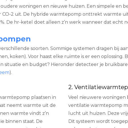
wat oudere woningen en nieuwe huizen. Een simpele en b
r CO-2 uit. De hybride warmtepomp onttrekt warmte uit 
. De hr-ketel doet alleen z’n werk wanneer dat echt no
epompen
verschillende soorten. Sommige systemen dragen bij a
 koken). Voor haast elke ruimte is er een oplossing. Bela
n situatie en budget? Hieronder detecteer je bruikbare i
teem
).
2. Ventilatiewarmt
r warmtepomp plaatsen in
Veel nieuwere woningen b
taat neemt warmte uit de
ventilatie warmtepomp m
nen warmte vindt z’n
lucht uit huizen. Deze vr
e binnen staat. De
Dit systeem wordt toegep