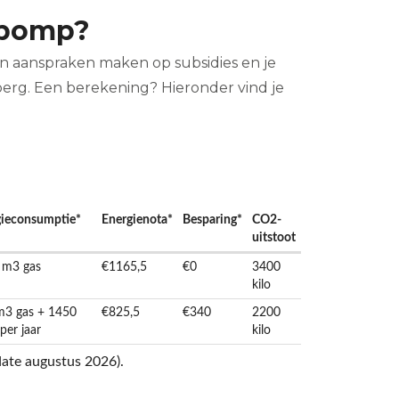
epomp?
kan aanspraken maken op subsidies en je
erg. Een berekening? Hieronder vind je
gieconsumptie*
Energienota*
Besparing*
CO2-
uitstoot
 m3 gas
€1165,5
€0
3400
kilo
m3 gas + 1450
€825,5
€340
2200
er jaar
kilo
pdate augustus 2026).