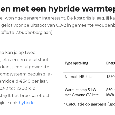
aren met een hybride warmt
woningeigenaren interessant. De kostprijs is laag, jij 
 geldt voor de uitstoot van CO-2 in gemeente Woudenb
offerte Woudenberg
aan).
p kan je op twee
ielasten, en de uitstoot
Type opstelling
Ener
 kan jij een uitgewerkte
pompsysteem bezuinig je -
Normale HR-ketel
1850
emiddeld €340 per jaar.
O-2 tot 2200 kilo.
Warmtepomp 5 kW
850 
rijdt het broeikaseffect.
met Gewone CV-ketel
kWh p
jk je ook
hybride
* Calculatie op jaarbasis (u