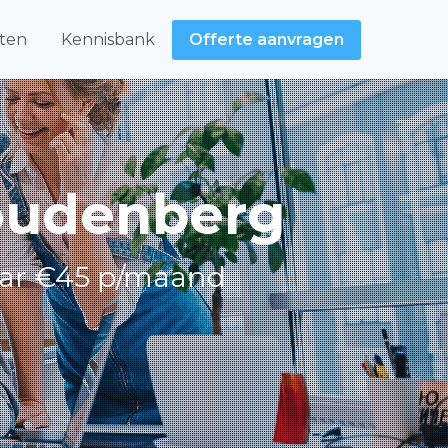
ten
Kennisbank
Offerte aanvragen
oudenberg
aar €45 p/maand