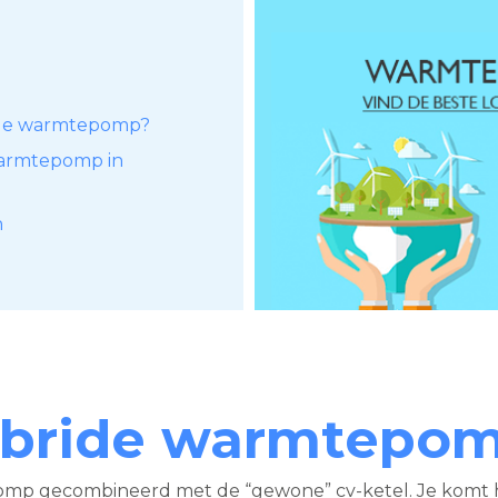
ide warmtepomp?
 warmtepomp in
n
ybride warmtepo
mp gecombineerd met de “gewone” cv-ketel. Je komt h