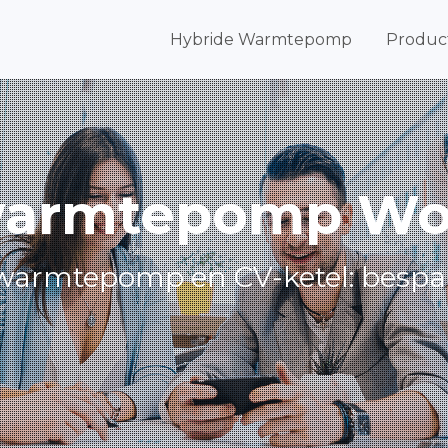
Hybride Warmtepomp
Produc
warmtepomp W
warmtepomp en CV-ketel: besp