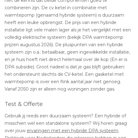
niet de kennis dat beide componenten goed te
combineren zijn. De cv ketel in combinatie met
warmtepomp (genaamd hybride systeem) is duurzaam
heeft een leuke opbrengst. De prijs van een hybride
installatie ligt vele malen lager als je het vergelijkt met een
volledig elektrische systeem (bekijk DPA warmtepomp
prijzen augustus 2026). De pluspunten van een hybride
systeem zijn o.a.: betaalbaar, geen ingewikkelde installatie,
en je huis hoeft niet direct helemaal over de kop (En er is
DPA subsidie). Groot nadeel is dat je gas blijft gebruiken:
het ondersteunt slechts de CV-ketel. Een gasketel met
warmtepomp is over een flink aantal jaar niet genoeg.
Vanaf 2050 zijn er alleen nog woningen zonder gas.
Test & Offerte
Gebruik jij reeds een duurzaam systeem? Een hybride of
misschien wel een standalone systeem? Wij horen graag
over jouw
ervaringen met een hybride DPA systeem
.
Praktisch voor Nederlanders die interesse hebben in een