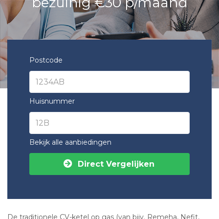
bezuinig €30 p/maand
Postcode
Huisnummer
Bekijk alle aanbiedingen
Direct Vergelijken
De traditionele CV-ketel op gas (van bijv. Remeha, Nefit,