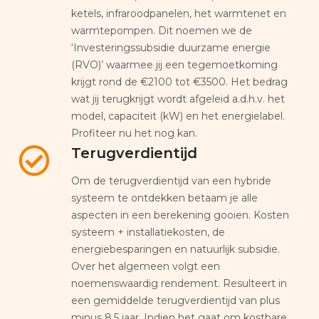
ketels, infraroodpanelen, het warmtenet en
warmtepompen. Dit noemen we de
‘Investeringssubsidie duurzame energie
(RVO)’ waarmee jij een tegemoetkoming
krijgt rond de €2100 tot €3500. Het bedrag
wat jij terugkrijgt wordt afgeleid a.d.h.v. het
model, capaciteit (kW) en het energielabel.
Profiteer nu het nog kan.
Terugverdientijd
Om de terugverdientijd van een hybride
systeem te ontdekken betaam je alle
aspecten in een berekening gooien. Kosten
systeem + installatiekosten, de
energiebesparingen en natuurlijk subsidie.
Over het algemeen volgt een
noemenswaardig rendement. Resulteert in
een gemiddelde terugverdientijd van plus
minus 8,5 jaar. Indien het gaat om kostbare